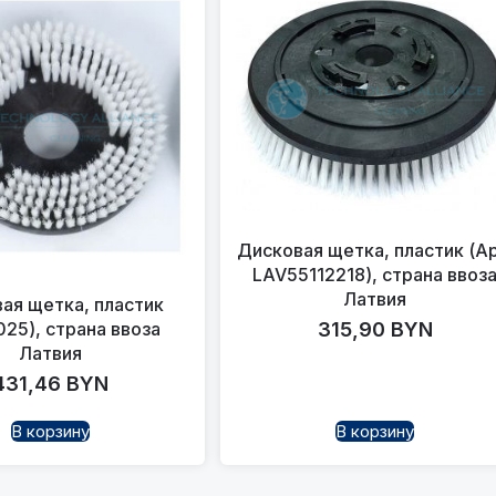
Дисковая щетка, пластик (Ар
LAV55112218), страна ввоз
Латвия
ая щетка, пластик
25), страна ввоза
315,90
BYN
Латвия
431,46
BYN
В корзину
В корзину