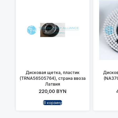
Дисковая щетка, пластик
Дисков
(TRNA56505764), страна ввоза
(NA370
Латвия
220,00
BYN
В корзину