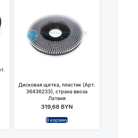
т.
а
Дисковая щетка, пластик (Арт.
36436233), страна ввоза
Латвия
319,68
BYN
В корзину