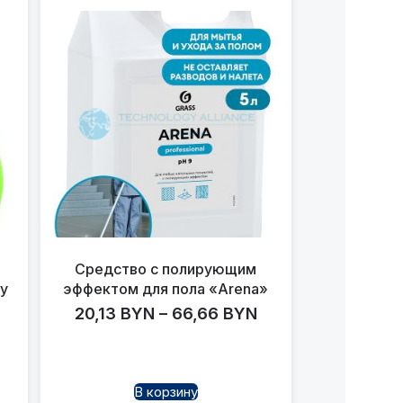
Средство с полирующим
y
эффектом для пола «Arena»
20,13
BYN
–
66,66
BYN
В корзину