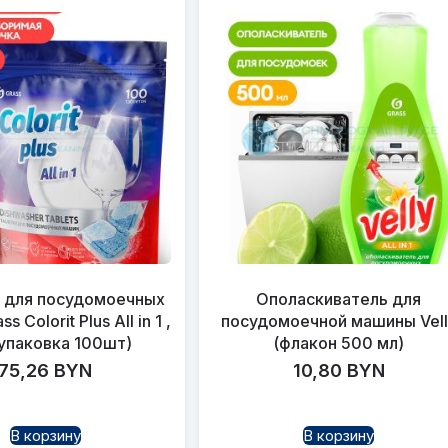
 для посудомоечных
Ополаскиватель для
 Colorit Plus All in 1 ,
посудомоечной машины Vell
(упаковка 100шт)
(флакон 500 мл)
75,26
BYN
10,80
BYN
В корзину
В корзину