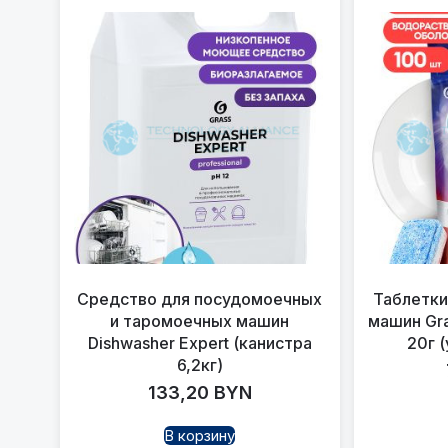
Средство для посудомоечных
Таблетки
и таромоечных машин
машин Grass
Dishwasher Expert (канистра
20г 
6,2кг)
133,20
BYN
В корзину