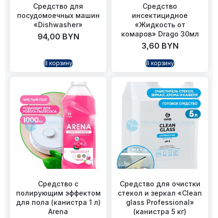
Средство для
Средство
посудомоечных машин
инсектицидное
«Dishwasher»
«Жидкость от
комаров» Drago 30мл
94,00
BYN
3,60
BYN
В корзину
В корзину
Средство с
Средство для очистки
полирующим эффектом
стекол и зеркал «Clean
для пола (канистра 1 л)
glass Professional»
Arena
(канистра 5 кг)