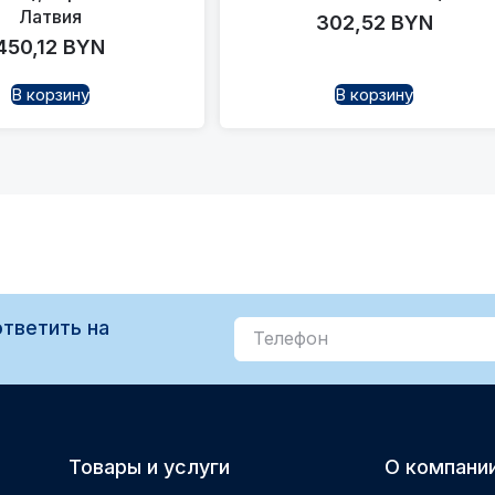
Латвия
302,52
BYN
450,12
BYN
В корзину
В корзину
тветить на
Товары и услуги
О компани