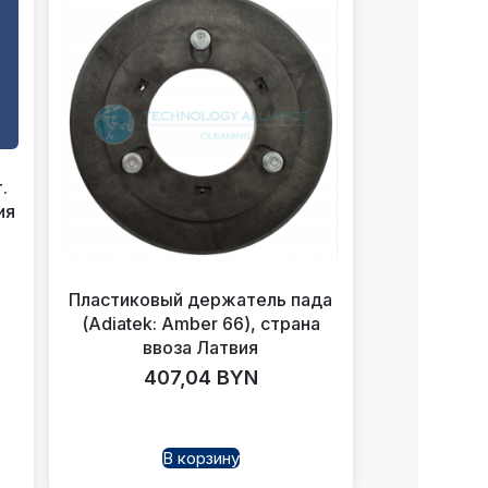
.
ия
Пластиковый держатель пада
(Adiatek: Amber 66), страна
ввоза Латвия
407,04
BYN
В корзину