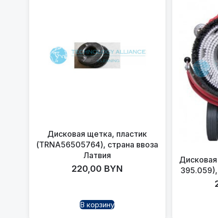
Дисковая щетка, пластик
(TRNA56505764), страна ввоза
Латвия
Дисковая 
220,00
BYN
395.059),
В корзину