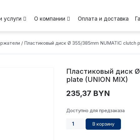
и услуги
О компании
Оплата и доставка
Г
ержатели
/ Пластиковый диск Ø 355/385mm NUMATIC clutch p
Пластиковый диск Ø
plate (UNION MIX)
235,37
BYN
Доступно для предзаказа
В корзину