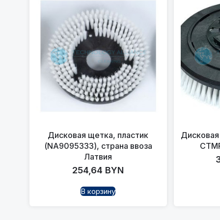
Дисковая щетка, пластик
Дисковая 
(NA9095333), страна ввоза
CTMP
Латвия
254,64
BYN
В корзину