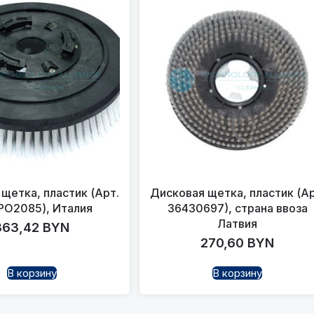
щетка, пластик (Арт.
Дисковая щетка, пластик (Ар
O2085), Италия
36430697), страна ввоза
Латвия
363,42
BYN
270,60
BYN
В корзину
В корзину