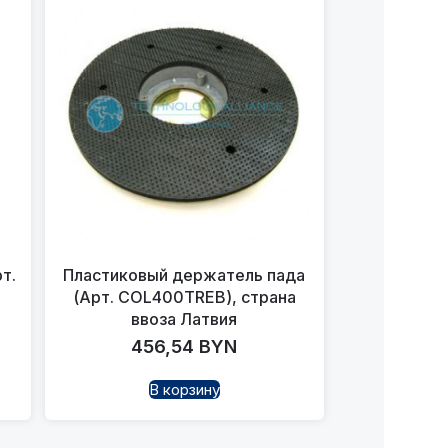
т.
Пластиковый держатель пада
(Арт. COL400TREB), страна
ввоза Латвия
456,54
BYN
В корзину