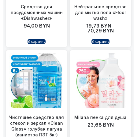
Средство для
Нейтральное средство
посудомоечных машин
для мытья пола «Floor
«Dishwasher»
wash»
94,00
BYN
19,73
BYN
–
70,29
BYN
В корзину
В корзину
Чистящее средство для
Milana пенка для душа
стекол и зеркал «Clean
23,68
BYN
Glass» голубая лагуна
(канистра ПЭТ 5кг)