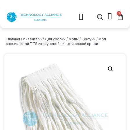
0
Главная
/
Инвентарь
/
Для уборки
/
Мопы
/
Кентуки
/ Моп
специальный TTS из крученой синтетической пряжи