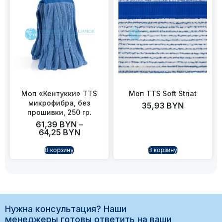
Моп «Кентукки» TTS
Моп TTS Soft Striat
микрофибра, без
35,93
BYN
прошивки, 250 гр.
61,39
BYN
–
64,25
BYN
В корзину
В корзину
Нужна консультация? Наши
менеджеры готовы ответить на ваши