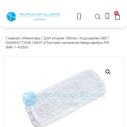
0
Главная
/
Инвентарь
/
Для уборки
/
Мопы
/
под карман (WET
DISINFECTION)
/ МОП «Плоский-петлевой» Микрофибра РФ ​​​​​​​
(МИ-1-40/50)