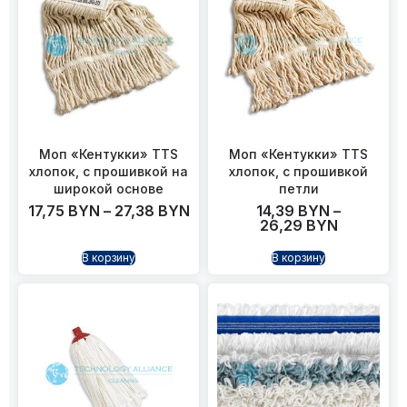
Моп «Кентукки» TTS
Моп «Кентукки» TTS
хлопок, с прошивкой на
хлопок, с прошивкой
широкой основе
петли
17,75
BYN
–
27,38
BYN
14,39
BYN
–
26,29
BYN
В корзину
В корзину