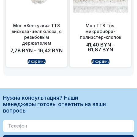
Моп «Кентукки» TTS
Моп TTS Tris,
вискоза-целлюлоза, с
микрофибра-
резьбовым
полиэстер-хлопок
держателем
41,40
BYN
–
61,87
BYN
7,78
BYN
–
16,42
BYN
В корзину
В корзину
Нужна консультация? Наши
менеджеры готовы ответить на ваши
вопросы